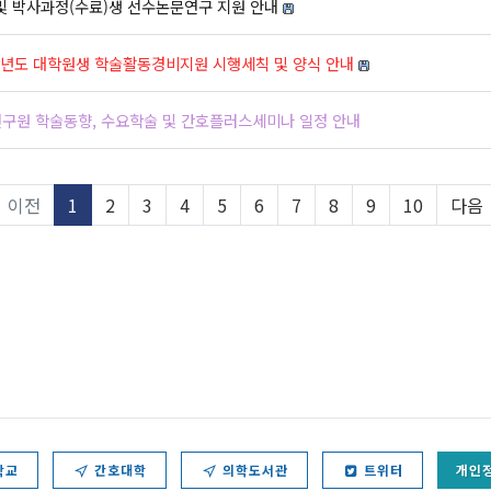
및 박사과정(수료)생 선수논문연구 지원 안내
6학년도 대학원생 학술활동경비지원 시행세칙 및 양식 안내
연구원 학술동향, 수요학술 및 간호플러스세미나 일정 안내
이전
1
2
3
4
5
6
7
8
9
10
다음
학교
간호대학
의학도서관
트위터
개인