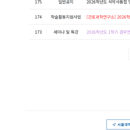
175
일반공지
2026학년도 석박사통합 
174
학술활동지원사업
[간호과학연구소] 202
173
세미나 및 특강
2026학년도 1학기 겸무
서울대